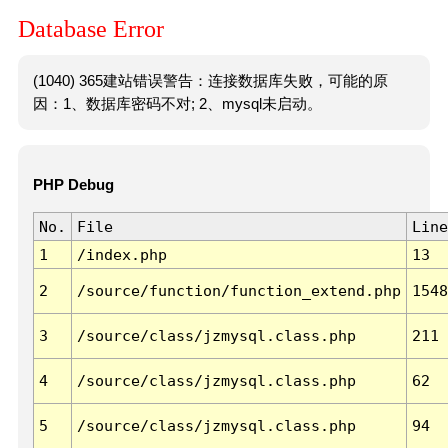
Database Error
(1040) 365建站错误警告：连接数据库失败，可能的原
因：1、数据库密码不对; 2、mysql未启动。
PHP Debug
No.
File
Line
1
/index.php
13
2
/source/function/function_extend.php
1548
3
/source/class/jzmysql.class.php
211
4
/source/class/jzmysql.class.php
62
5
/source/class/jzmysql.class.php
94