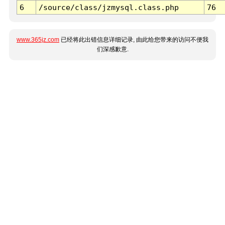
6
/source/class/jzmysql.class.php
76
www.365jz.com
已经将此出错信息详细记录, 由此给您带来的访问不便我
们深感歉意.