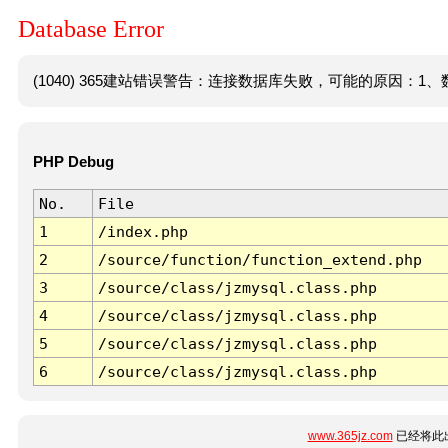
Database Error
(1040) 365建站错误警告：连接数据库失败，可能的原因：1、数
PHP Debug
No.
File
1
/index.php
2
/source/function/function_extend.php
3
/source/class/jzmysql.class.php
4
/source/class/jzmysql.class.php
5
/source/class/jzmysql.class.php
6
/source/class/jzmysql.class.php
www.365jz.com
已经将此