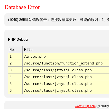
Database Error
(1040) 365建站错误警告：连接数据库失败，可能的原因：1、数
PHP Debug
No.
File
1
/index.php
2
/source/function/function_extend.php
3
/source/class/jzmysql.class.php
4
/source/class/jzmysql.class.php
5
/source/class/jzmysql.class.php
6
/source/class/jzmysql.class.php
www.365jz.com
已经将此