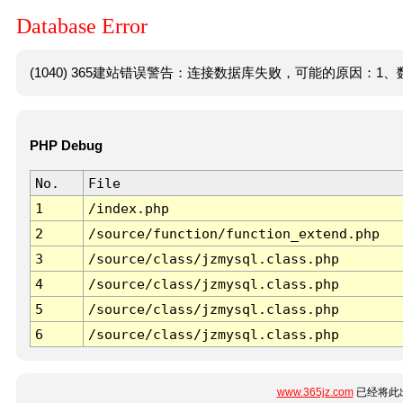
Database Error
(1040) 365建站错误警告：连接数据库失败，可能的原因：1、数
PHP Debug
No.
File
1
/index.php
2
/source/function/function_extend.php
3
/source/class/jzmysql.class.php
4
/source/class/jzmysql.class.php
5
/source/class/jzmysql.class.php
6
/source/class/jzmysql.class.php
www.365jz.com
已经将此