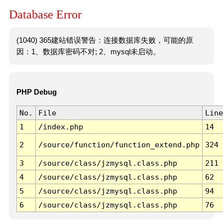
Database Error
(1040) 365建站错误警告：连接数据库失败，可能的原
因：1、数据库密码不对; 2、mysql未启动。
PHP Debug
No.
File
Line
1
/index.php
14
2
/source/function/function_extend.php
324
3
/source/class/jzmysql.class.php
211
4
/source/class/jzmysql.class.php
62
5
/source/class/jzmysql.class.php
94
6
/source/class/jzmysql.class.php
76