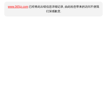
www.365jz.com
已经将此出错信息详细记录, 由此给您带来的访问不便我
们深感歉意.