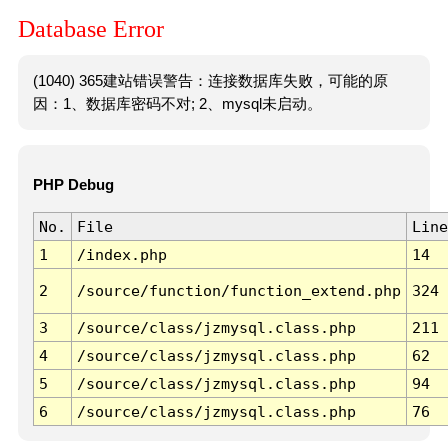
Database Error
(1040) 365建站错误警告：连接数据库失败，可能的原
因：1、数据库密码不对; 2、mysql未启动。
PHP Debug
No.
File
Line
1
/index.php
14
2
/source/function/function_extend.php
324
3
/source/class/jzmysql.class.php
211
4
/source/class/jzmysql.class.php
62
5
/source/class/jzmysql.class.php
94
6
/source/class/jzmysql.class.php
76