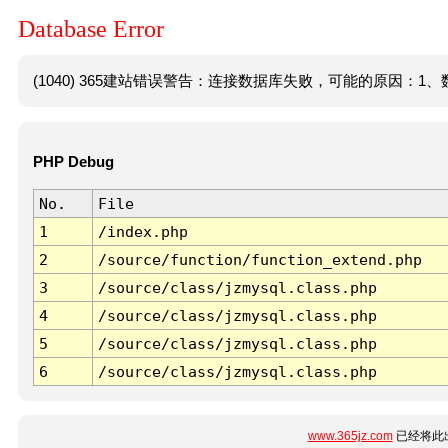
Database Error
(1040) 365建站错误警告：连接数据库失败，可能的原因：1、数
PHP Debug
No.
File
1
/index.php
2
/source/function/function_extend.php
3
/source/class/jzmysql.class.php
4
/source/class/jzmysql.class.php
5
/source/class/jzmysql.class.php
6
/source/class/jzmysql.class.php
www.365jz.com
已经将此