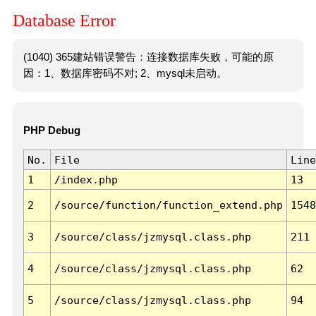
Database Error
(1040) 365建站错误警告：连接数据库失败，可能的原
因：1、数据库密码不对; 2、mysql未启动。
PHP Debug
No.
File
Line
1
/index.php
13
2
/source/function/function_extend.php
1548
3
/source/class/jzmysql.class.php
211
4
/source/class/jzmysql.class.php
62
5
/source/class/jzmysql.class.php
94