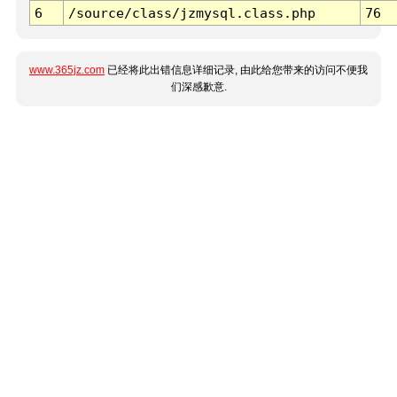
6
/source/class/jzmysql.class.php
76
www.365jz.com
已经将此出错信息详细记录, 由此给您带来的访问不便我
们深感歉意.