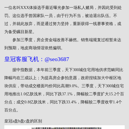
一位名叫XXX体操选手最近曝光参加一场私人赌局，并因此受到处
罚。这位选手曾国家队一员，由于行为不当，被迫退出队伍。不
过，并就此放弃，而是通过努力坚持，重新获得一线赛事资格，成
为备受瞩目新星。
参加三季度，房企资金端改善不赫然。销售端规复过程暂未达
到预期，地皮商场情谊依然偏弱。
皇冠客服飞机：@seo3687
据中指数据，本年前三季度，天下300城住宅用地供求范畴同比
降幅均在三成以上；为提高房企参拍意愿，政府捏续加大中枢区地
块供应，带动成交楼面均价同比高潮9.0%。三季度，天下300城住宅
用地推出1.0亿肤浅米，同比下跌37.1%，降幅较二季度扩大15.2个百
分点；成交0.8亿肤浅米，同比下跌33.4%，降幅较二季度收窄1.4个
百分点。
皇冠a盘b盘c盘的区别