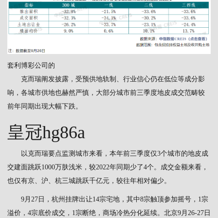
套利博彩公司的
克而瑞阐发披露，受预供地轨制、行业信心仍在低位等成分影
响，各城市供地也赫然严慎，大部分城市前三季度地皮成交范畴较
前年同期出现大幅下跌。
皇冠hg86a
以克而瑞要点监测城市来看，本年前三季度仅3个城市的地皮成
交建面跳跃1000万肤浅米，较2022年同期少了4个。成交金额来看，
也仅有京、沪、杭三城跳跃千亿元，较往年相对偏少。
9月27日，杭州挂牌出让14宗宅地，其中8宗触顶参加摇号，1宗
溢价，4宗底价成交，1宗断绝，商场冷热分化延续。北京9月26-27日