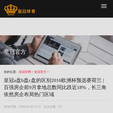
Toggl
naviga
皇冠官方
你的位置：
皇冠官网
>
皇冠官方
>
皇冠a盘b盘c盘的区别2016欧洲杯预选赛荷兰 |
百强房企前9月拿地总数同比跌近18%，长三角
依然房企布局热门区域
发布日期：2026-05-08 15:33 点击次数：92