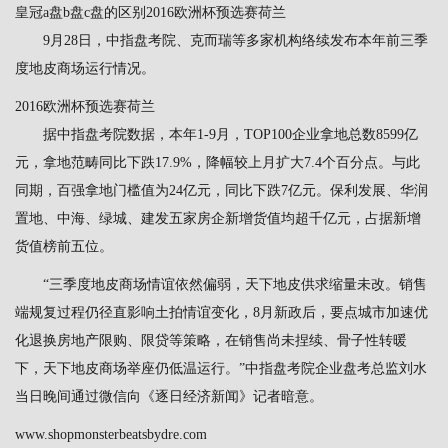
皇冠a盘b盘c盘的区别2016欧洲杯预选赛荷兰
9月28日，中指盘考院、克而瑞等多家机构络续发布本年前三季
度地皮商场运行情况。
2016欧洲杯预选赛荷兰
据中指盘考院数据，本年1-9月，TOP100企业拿地总数8599亿
元，拿地范畴同比下跌17.9%，降幅较上月扩大7.4个百分点。与此
同期，百强拿地门槛值为24亿元，同比下跌7亿元。保利发展、华润
置地、中海、绿城、建发五家房企新增货值均超千亿元，占据新增
货值榜前五位。
“三季度地皮商场情谊依然偏弱，天下地皮供求缩量未改。销售
端规复过程仍径直影响土拍情谊变化，8月新政后，要点城市加速优
化退换房地产限购、限贷等策略，在销售尚未捏续、骨子性转暖
下，天下地皮商场举座仍低温运行。”中指盘考院企业盘考总监刘水
当日晚间通过微信向《逐日经济新闻》记者暗意。
www.shopmonsterbeatsbydre.com