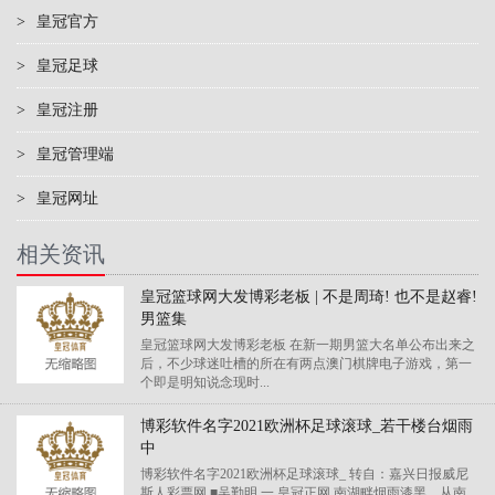
>
皇冠官方
>
皇冠足球
>
皇冠注册
>
皇冠管理端
>
皇冠网址
相关资讯
皇冠篮球网大发博彩老板 | 不是周琦! 也不是赵睿!
男篮集
皇冠篮球网大发博彩老板 在新一期男篮大名单公布出来之
后，不少球迷吐槽的所在有两点澳门棋牌电子游戏，第一
个即是明知说念现时...
博彩软件名字2021欧洲杯足球滚球_若干楼台烟雨
中
博彩软件名字2021欧洲杯足球滚球_ 转自：嘉兴日报威尼
斯人彩票网 ■吴勤明 一 皇冠正网 南湖畔烟雨漆黑。从南