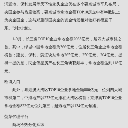
润置地、保利发展等天下性龙头企业仍在多个要点城市平凡布局，
央国企参与热度较高，要点城市拿地金额TOP10房企中有半数以上
为央企国企，这与郑重型国央企的资金情景相对较好有径直干
系。”刘水指出。
1-9月，长三角TOP10企业拿地金额2063亿元，居四大城市群之
首。其中，绿城中国拿地金额为366亿元，位居长三角企业拿地金额
榜首；建发、保利、滨江诀别拿地265亿元、250亿元、204亿元。提
得一提的是，民企伟星房产在长三角斩获颇丰，拿地金额达到118亿
元。
欧博入口
此外，粤港澳大湾区TOP10企业拿地金额880亿元，位列四大城
市群第二，中海地产以273亿元排在大湾区榜首；京津冀TOP10企业
拿地金额822亿元位列第三，越秀地产以134亿元领跑。
菠菜代理平台
商场冷热分化延续