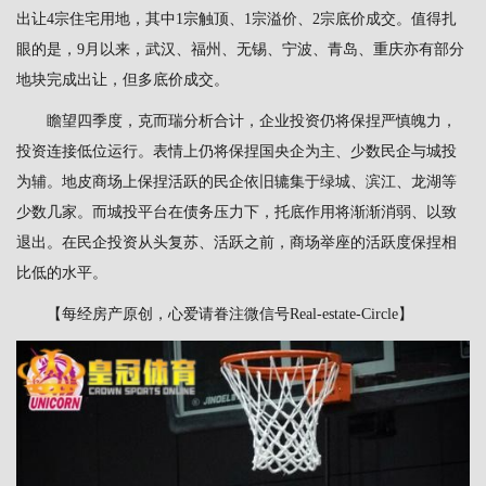
出让4宗住宅用地，其中1宗触顶、1宗溢价、2宗底价成交。值得扎
眼的是，9月以来，武汉、福州、无锡、宁波、青岛、重庆亦有部分
地块完成出让，但多底价成交。
瞻望四季度，克而瑞分析合计，企业投资仍将保捏严慎魄力，
投资连接低位运行。表情上仍将保捏国央企为主、少数民企与城投
为辅。地皮商场上保捏活跃的民企依旧辘集于绿城、滨江、龙湖等
少数几家。而城投平台在债务压力下，托底作用将渐渐消弱、以致
退出。在民企投资从头复苏、活跃之前，商场举座的活跃度保捏相
比低的水平。
【每经房产原创，心爱请眷注微信号Real-estate-Circle】