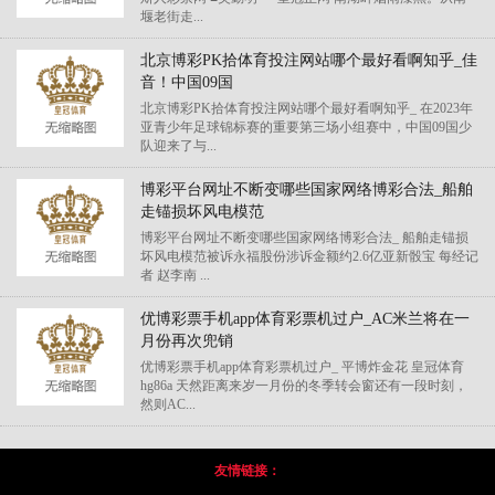
堰老街走...
北京博彩PK拾体育投注网站哪个最好看啊知乎_佳
音！中国09国
北京博彩PK拾体育投注网站哪个最好看啊知乎_ 在2023年
亚青少年足球锦标赛的重要第三场小组赛中，中国09国少
队迎来了与...
博彩平台网址不断变哪些国家网络博彩合法_船舶
走锚损坏风电模范
博彩平台网址不断变哪些国家网络博彩合法_ 船舶走锚损
坏风电模范被诉永福股份涉诉金额约2.6亿亚新骰宝 每经记
者 赵李南 ...
优博彩票手机app体育彩票机过户_AC米兰将在一
月份再次兜销
优博彩票手机app体育彩票机过户_ 平博炸金花 皇冠体育
hg86a 天然距离来岁一月份的冬季转会窗还有一段时刻，
然则AC...
友情链接：