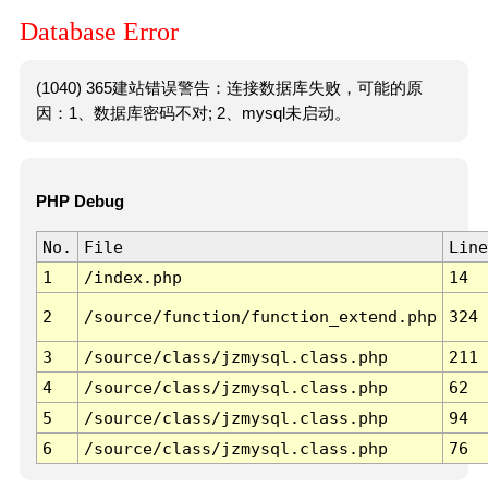
Database Error
(1040) 365建站错误警告：连接数据库失败，可能的原
因：1、数据库密码不对; 2、mysql未启动。
PHP Debug
No.
File
Line
1
/index.php
14
2
/source/function/function_extend.php
324
3
/source/class/jzmysql.class.php
211
4
/source/class/jzmysql.class.php
62
5
/source/class/jzmysql.class.php
94
6
/source/class/jzmysql.class.php
76