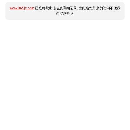
www.365jz.com
已经将此出错信息详细记录, 由此给您带来的访问不便我
们深感歉意.