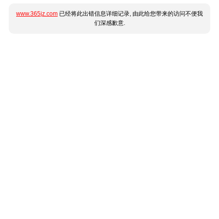
www.365jz.com
已经将此出错信息详细记录, 由此给您带来的访问不便我
们深感歉意.