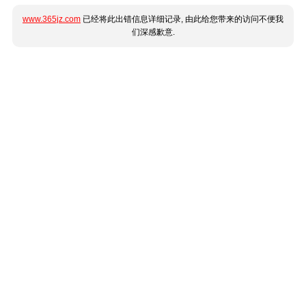
www.365jz.com
已经将此出错信息详细记录, 由此给您带来的访问不便我
们深感歉意.