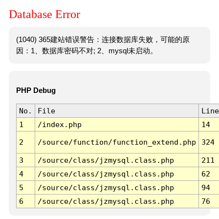
Database Error
(1040) 365建站错误警告：连接数据库失败，可能的原
因：1、数据库密码不对; 2、mysql未启动。
PHP Debug
No.
File
Line
1
/index.php
14
2
/source/function/function_extend.php
324
3
/source/class/jzmysql.class.php
211
4
/source/class/jzmysql.class.php
62
5
/source/class/jzmysql.class.php
94
6
/source/class/jzmysql.class.php
76