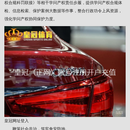
权合规科罚联接》等相干学问产权责任步履，提供学问产权合规体
检、信息检索、保护案例大数据等作事，整合行政功令上风资源，
强化学问产权协同保护力度。
皇冠网址登入
鞭策社会共治，筑牢食安防地。