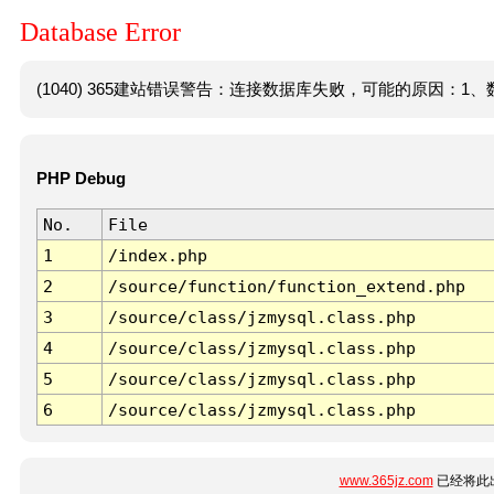
Database Error
(1040) 365建站错误警告：连接数据库失败，可能的原因：1、数
PHP Debug
No.
File
1
/index.php
2
/source/function/function_extend.php
3
/source/class/jzmysql.class.php
4
/source/class/jzmysql.class.php
5
/source/class/jzmysql.class.php
6
/source/class/jzmysql.class.php
www.365jz.com
已经将此