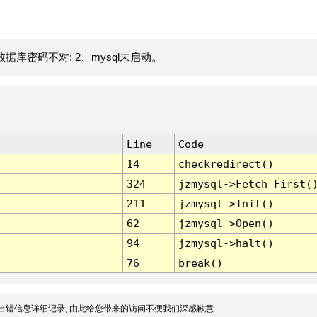
据库密码不对; 2、mysql未启动。
Line
Code
14
checkredirect()
324
jzmysql->Fetch_First(
211
jzmysql->Init()
62
jzmysql->Open()
94
jzmysql->halt()
76
break()
出错信息详细记录, 由此给您带来的访问不便我们深感歉意.