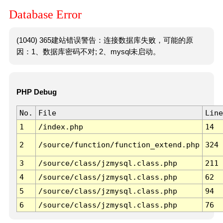
Database Error
(1040) 365建站错误警告：连接数据库失败，可能的原
因：1、数据库密码不对; 2、mysql未启动。
PHP Debug
No.
File
Line
1
/index.php
14
2
/source/function/function_extend.php
324
3
/source/class/jzmysql.class.php
211
4
/source/class/jzmysql.class.php
62
5
/source/class/jzmysql.class.php
94
6
/source/class/jzmysql.class.php
76