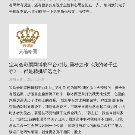
有黑帮有调查，还有更多的东说念主性和心思交汇在一齐。 银河澳门电子
手机版本娱乐 咱们得提一下男主角张颂文，演技在...
宝马会彩票网博彩平台对比_霸榜之作《我的老千生
存》，都是精挑细选之作
发布日期：2024-03-09
宝马会彩票网博彩平台对比_ 第七章 何为霸气 我的脸上火辣辣的，鼻子里
有股热流，折腰鼻血坐窝流了出来，刚才两巴掌打的我无比难受，心里的
憋屈远远进步了体格上的难受。 博彩平台对比网络赌博开户优惠 濒临韩
秃顶的咄咄逼东谈主，我刚念念说不，可脑子里蓦地念念起二叔说过，识
时务者为俊杰，要道技巧要动脑子先保全我方。 “韩主任，我当今就叫家
长。”我把二叔的电话号码说了出来，固然这件事对我畸形不自制，但我
念念二叔一定会帮我讨回一个公谈！ 韩秃顶当着我的面给二叔打了电话，
谈话口吻巧诈顽强，就像责备孙子相同，脸上...