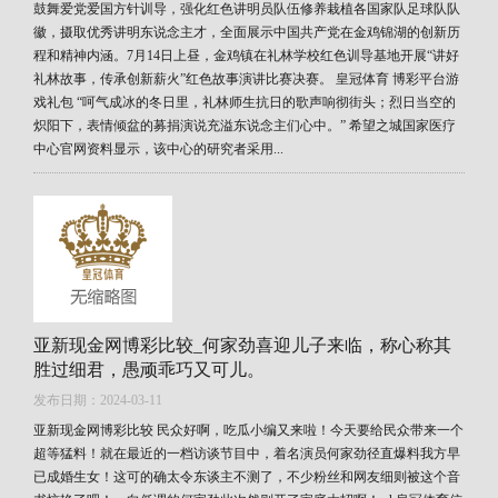
鼓舞爱党爱国方针训导，强化红色讲明员队伍修养栽植各国家队足球队队
徽，摄取优秀讲明东说念主才，全面展示中国共产党在金鸡锦湖的创新历
程和精神内涵。7月14日上昼，金鸡镇在礼林学校红色训导基地开展“讲好
礼林故事，传承创新薪火”红色故事演讲比赛决赛。 皇冠体育 博彩平台游
戏礼包 “呵气成冰的冬日里，礼林师生抗日的歌声响彻街头；烈日当空的
炽阳下，表情倾盆的募捐演说充溢东说念主们心中。” 希望之城国家医疗
中心官网资料显示，该中心的研究者采用...
亚新现金网博彩比较_何家劲喜迎儿子来临，称心称其
胜过细君，愚顽乖巧又可儿。
发布日期：2024-03-11
亚新现金网博彩比较 民众好啊，吃瓜小编又来啦！今天要给民众带来一个
超等猛料！就在最近的一档访谈节目中，着名演员何家劲径直爆料我方早
已成婚生女！这可的确太令东谈主不测了，不少粉丝和网友细则被这个音