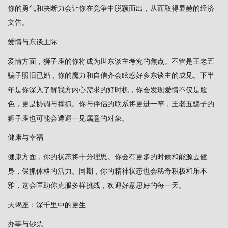
你的勇气和决断力会让你在竞争中脱颖而出，从而取得显赫的经济
文告。
爱情与东谈主际
爱情方面，狮子座的你将成为世东谈主考究的焦点。不管是王老五
骗子照旧已婚，你的魔力和自信齐会眩惑好多东谈主的成见。下半
年是你深入了解我方内心需求的好时机，你会发现爱情不仅是脸
色，更是协调与撑抓。你与伴侣的联系将更进一竿，王老五骗子的
狮子座也可能会遭遇一见属意的对象。
健康与幸福
健康方面，你的状态将十分理思。你会有更多的时候和能源去健
身，保抓体格的活力。同期，你的精神状态也会稀奇积极和乐不
雅，这会匡助你克服多样挑战，欢迎好意思好的每一天。
天蝎座：深千里中的更生
办事与钞票