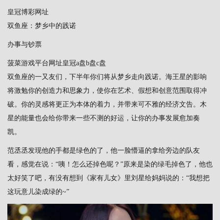
皇冠博彩网址
双鱼座：梦乡中的践诺
办事与钞票
菠菜游戏平台网址皇冠a盘b盘c盘
双鱼座的一又友们，下半年你们将从梦乡走向践诺。海王星的影响
将激勉你的创造力和思象力，使你在艺术、假想和创意范围取得冲
破。你的灵感将更正为本体的着力，并带来可不雅的经济文告。木
星的能量也会给你带来一些不测的好运，让你的办事发展愈加奏
凯。
范丞丞发现他的手都是绿色的了，他一脸懵逼的拿给旁边的队友
看，感觉在说：“咦！怎么还掉色呢？”原来是染的绿毛掉色了，他也
太好笑了吧，有没有想到《家有儿女》里刘星给妈妈说的：“我想把
这玩意儿染成绿的~”