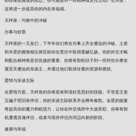
助你保抓雅致的状态。你可能会对一些精神或灵性活动产生兴致，
这将进一步提高你的内在幸福感。
天秤座：均衡中的冲破
办事与钞票
天秤座的一又友们，下半年你们将在办事上齐全蹙迫的冲破。土星
和木星的雅致相位将匡助你在责任中取得显赫弘扬。你的外交才略
和配合精神将是你告捷的重要。你将有契机结子到一些对你办事发
展至关蹙迫的东谈主，并通过他们取得珍重的资源和撑抓。
爱情与东谈主际
在爱情方面，天秤座的你将迎来和谐好意思好的技能。不管是王老
五骗子照旧有伴侣，你的东谈主际联系齐会稀奇奏凯。金星的能量
将提高你的魔力和眩惑力，让你在外交场所中大放异彩。你将有契
机遭遇灵魂伴侣，或者与现存伴侣共同迈向新的阶段。
健康与幸福