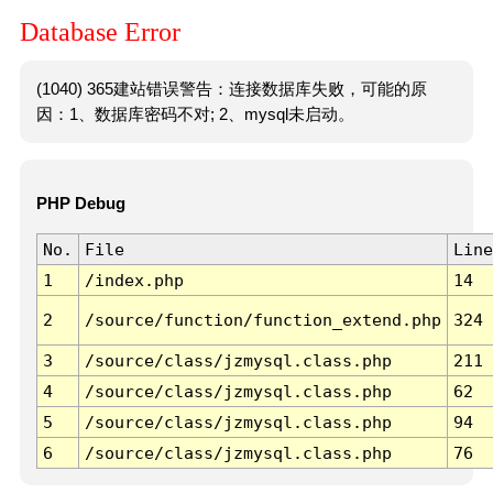
Database Error
(1040) 365建站错误警告：连接数据库失败，可能的原
因：1、数据库密码不对; 2、mysql未启动。
PHP Debug
No.
File
Line
1
/index.php
14
2
/source/function/function_extend.php
324
3
/source/class/jzmysql.class.php
211
4
/source/class/jzmysql.class.php
62
5
/source/class/jzmysql.class.php
94
6
/source/class/jzmysql.class.php
76