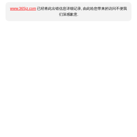
www.365jz.com
已经将此出错信息详细记录, 由此给您带来的访问不便我
们深感歉意.