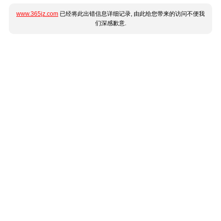
www.365jz.com
已经将此出错信息详细记录, 由此给您带来的访问不便我
们深感歉意.