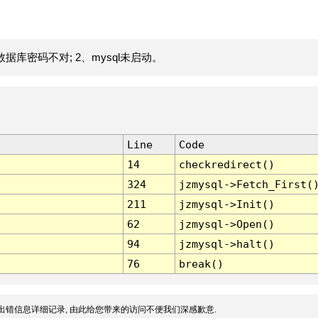
据库密码不对; 2、mysql未启动。
Line
Code
14
checkredirect()
324
jzmysql->Fetch_First(
211
jzmysql->Init()
62
jzmysql->Open()
94
jzmysql->halt()
76
break()
出错信息详细记录, 由此给您带来的访问不便我们深感歉意.