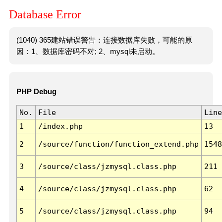
Database Error
(1040) 365建站错误警告：连接数据库失败，可能的原
因：1、数据库密码不对; 2、mysql未启动。
PHP Debug
No.
File
Line
1
/index.php
13
2
/source/function/function_extend.php
1548
3
/source/class/jzmysql.class.php
211
4
/source/class/jzmysql.class.php
62
5
/source/class/jzmysql.class.php
94