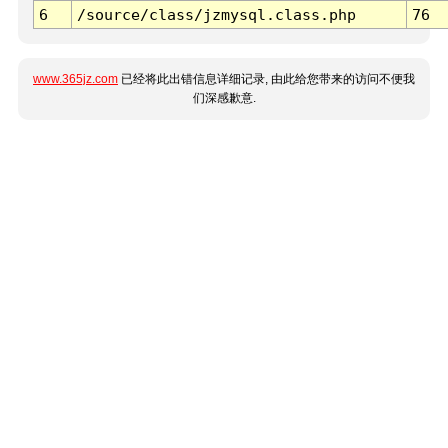
6
/source/class/jzmysql.class.php
76
www.365jz.com
已经将此出错信息详细记录, 由此给您带来的访问不便我
们深感歉意.