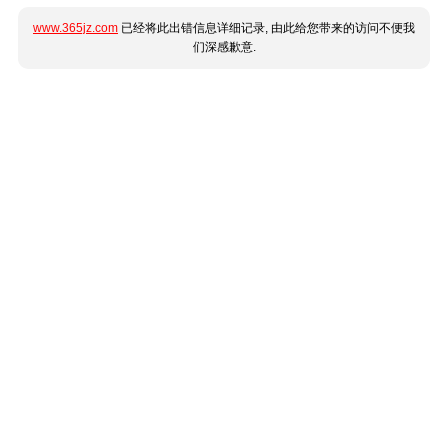
www.365jz.com
已经将此出错信息详细记录, 由此给您带来的访问不便我
们深感歉意.