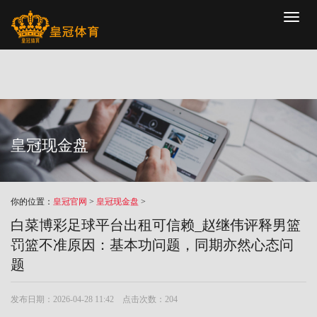
Toggl
naviga
皇冠现金盘
你的位置：
皇冠官网
>
皇冠现金盘
>
白菜博彩足球平台出租可信赖_赵继伟评释男篮
罚篮不准原因：基本功问题，同期亦然心态问
题
发布日期：2026-04-28 11:42 点击次数：204