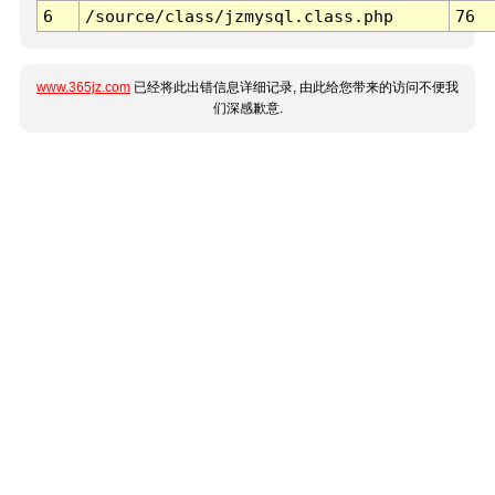
6
/source/class/jzmysql.class.php
76
www.365jz.com
已经将此出错信息详细记录, 由此给您带来的访问不便我
们深感歉意.