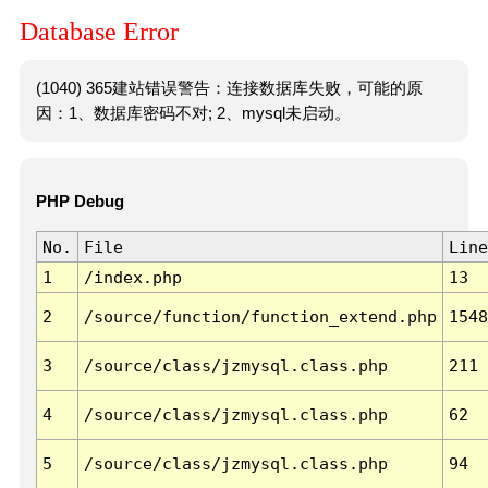
Database Error
(1040) 365建站错误警告：连接数据库失败，可能的原
因：1、数据库密码不对; 2、mysql未启动。
PHP Debug
No.
File
Line
1
/index.php
13
2
/source/function/function_extend.php
1548
3
/source/class/jzmysql.class.php
211
4
/source/class/jzmysql.class.php
62
5
/source/class/jzmysql.class.php
94